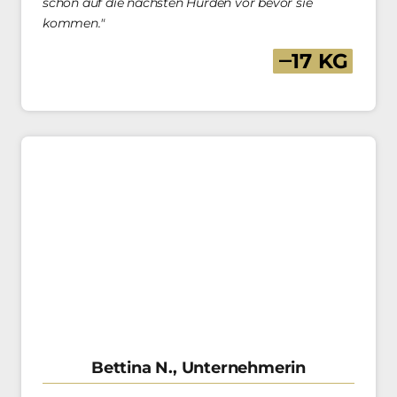
schon auf die nächsten Hürden vor bevor sie 
kommen."
‒
17 
KG
Bettina N., Unternehmerin