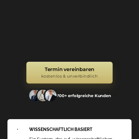
Termin vereinbaren
kostenlos & unverbindlich
700+ erfolgreiche Kunden
WISSENSCHAFTLICH 
BASIERT
Ein 
System, 
das 
auf 
wissenschaftlichen 