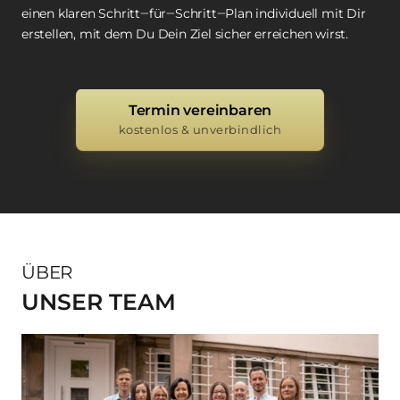
einen 
klaren 
Schritt‒
für‒
Schritt‒
Plan 
individuell 
mit 
Dir 
erstellen, 
mit 
dem 
Du 
Dein 
Ziel 
sicher 
erreichen 
wirst.
Termin vereinbaren
kostenlos & unverbindlich
ÜBER
UNSER TEAM