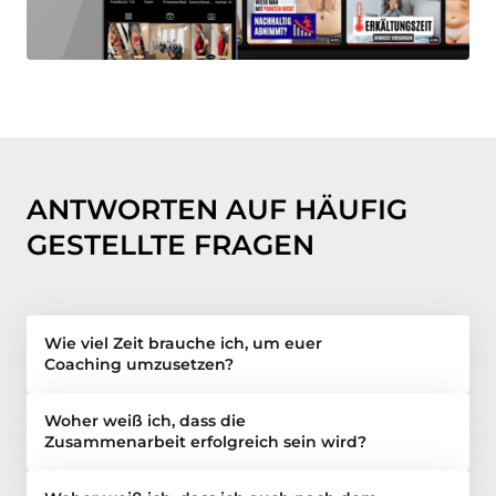
ANTWORTEN AUF HÄUFIG 
GESTELLTE FRAGEN
Wie viel Zeit brauche ich, um euer 
Coaching umzusetzen?
Zeiteffizienz wird bei uns großgeschrieben. Da wir 
Woher weiß ich, dass die 
unseren Fokus auf Personen legen, die zeitlich stark 
Zusammenarbeit erfolgreich sein wird?
eingespannt sind und wenig freie Zeit haben, 
garantieren wir, dass dies kein Hindernis sein wird. Mit 
Im Anschluss an ein kostenloses Erstgespräch prüfen 