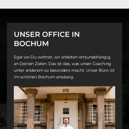
Coaches erarbeitest du in den ersten Wochen ein 
individuell auf deine Bedürfnisse abgestimmtes 
Ernährungskonzept, das sich flexibel an deine 
Tagesstruktur anpasst. Dank der Flexibilität wirst du 
Urlaube und Familienfeste zukünftig voll und ganz 
UNSER OFFICE IN 
genießen können, ganz ohne schlechtes Gewissen.
BOCHUM
Egal wo Du wohnst, wir arbeiten ortsunabhängig 
an Deinen Zielen. Das ist das, was unser Coaching 
unter anderem so besonders macht. Unser Büro ist 
im schönen Bochum ansässig.