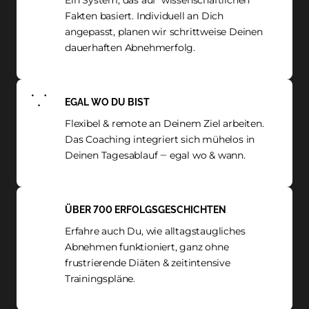
Fakten 
basiert. 
Individuell 
an 
Dich 
angepasst, 
planen 
wir 
schrittweise 
Deinen 
dauerhaften 
Abnehmerfolg. 
EGAL 
WO 
DU 
BIST
Flexibel 
& 
remote 
an 
Deinem 
Ziel 
arbeiten. 
Das 
Coaching 
integriert 
sich 
mühelos 
in 
Deinen 
Tagesablauf 
‒
egal 
wo 
& 
wann. 
ÜBER 
700 
ERFOLGSGESCHICHTEN
Erfahre 
auch 
Du, 
wie 
alltagstaugliches 
Abnehmen 
funktioniert, 
ganz 
ohne 
frustrierende 
Diäten 
& 
zeitintensive 
Trainingspläne.