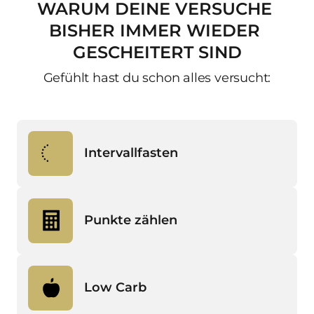
WARUM 
DEINE 
VERSUCHE 
BISHER 
IMMER 
WIEDER 
GESCHEITERT 
SIND
Gefühlt hast du schon alles versucht:
Intervallfasten
Klingt flexibel & einfach, bis der 
Alltag in die Quere kommt & der 
Punkte zählen
Heißhunger zuschlägt, weil du 
stundenlang nichts gegessen hast. 
Hilft dir den Überblick behalten – 
Auch dein Hormonhaushalt & 
aber du bleibst ständig abhängig 
Stoffwechsel leiden.
Low Carb
vom Zählen & kommst spätestens 